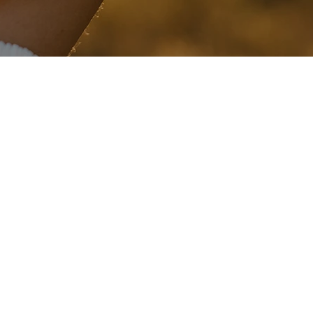
e zielsmissie ontdekt dan jobcoaching 