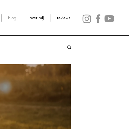
blog
over mij
reviews