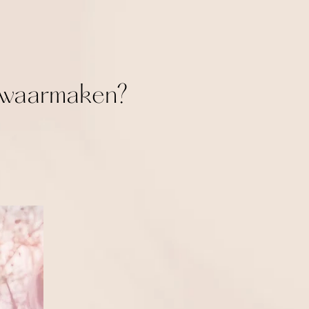
lf waarmaken
?