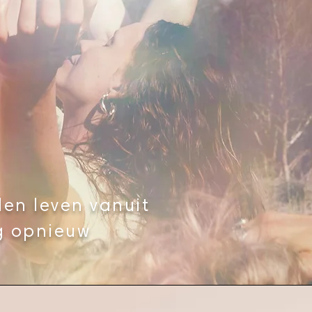
en leven vanuit
ag opnieuw