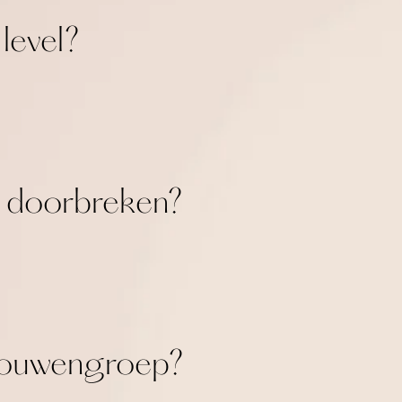
 level?
en doorbreken?
 vrouwengroep?