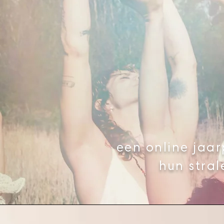
een online jaa
hun stral