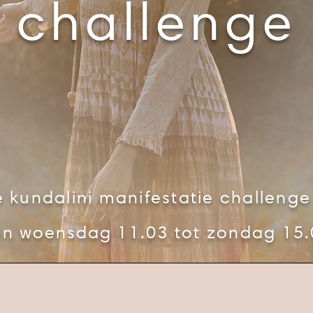
challenge
 kundalini manifestatie challeng
an
woensdag
11.03 tot zondag 15