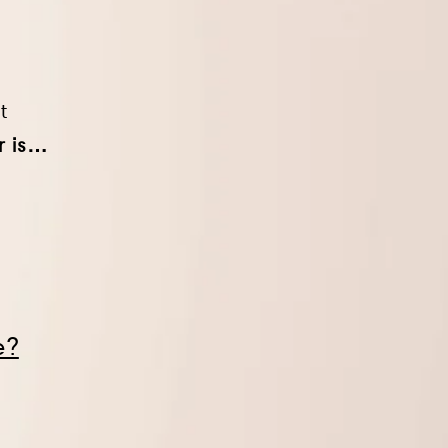
t
r is…
e?