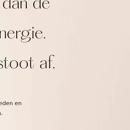
r dan de
energie.
stoot af.
oeden en
.