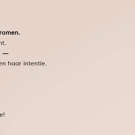
dromen.
ht.
e —
n haar intentie.
e!