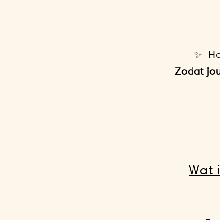
✨ Hoe
Zodat jo
Wat 