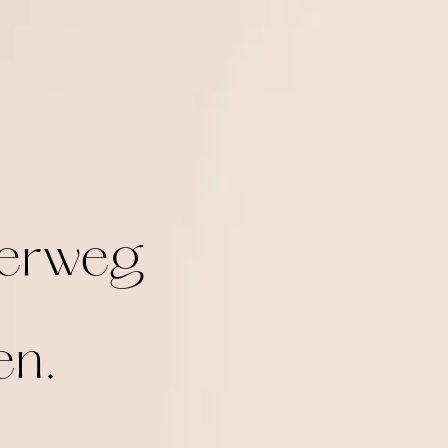
derweg
en.