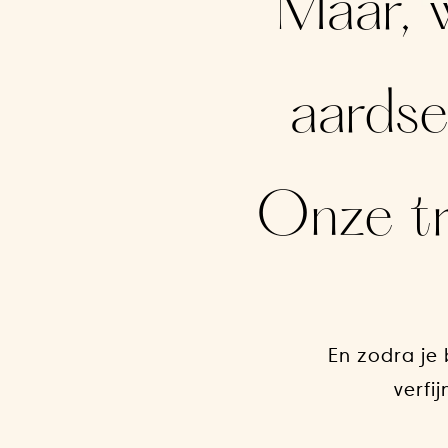
Maar, w
aardse 
Onze tri
En zodra je 
verfi