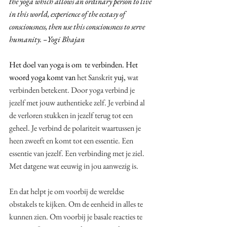
the yoga which allows an ordinary person to live 
in this world, experience of the ecstasy of 
consciousness, then use this consciousness to serve 
humanity. –Yogi Bhajan
Het doel van yoga is om  te verbinden. Het 
woord yoga komt van 
het Sanskrit 
yuj, 
wat 
verbinden betekent. Door yoga verbind je 
jezelf met jouw authentieke zelf. Je verbind al 
de verloren stukken in jezelf terug tot een 
geheel. Je verbind de polariteit waartussen je 
heen zweeft en komt tot een essentie. Een 
essentie van jezelf. Een verbinding met je ziel. 
Met datgene wat eeuwig in jou aanwezig is.
En dat helpt je om voorbij de wereldse 
obstakels te kijken. Om de eenheid in alles te 
kunnen zien. Om voorbij je basale reacties te 