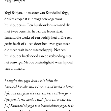
–Yogi Bhajan
Yogi Bahjan, de meester van Kundalini Yoga, 
drukte erop dat zijn yoga een yoga voor 
huishouders is. Een huishouder is iemand die 
met twee benen in het aardse leven staat. 
Iemand die werkt of een bedrijf heeft. Die een 
gezin heeft of alleen door het leven gaat maar 
die meedraait in de maatschappij. Net een 
huishouder heeft nood aan de verbinding met 
het eeuwige. Met de oneindigheid waar hij deel 
van uitmaakt. 
I taught this yoga because it helps the 
householder who must live in and build a better 
life. You can find the heavens here within your 
life; you do not need to wait for a later heaven. 
[...] Kundalini yoga is a householders yoga. It is 