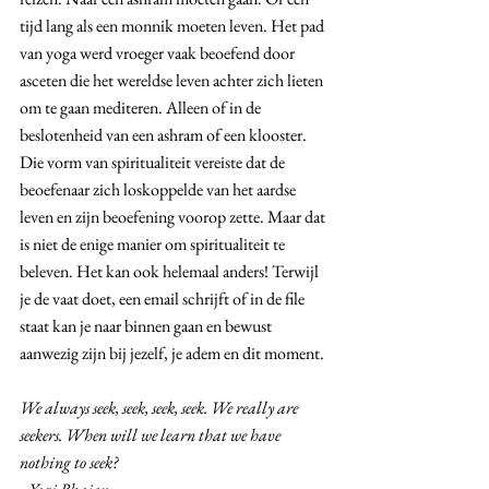
tijd lang als een monnik moeten leven. Het pad 
van yoga werd vroeger vaak beoefend door 
asceten die het wereldse leven achter zich lieten 
om te gaan mediteren. Alleen of in de 
beslotenheid van een ashram of een klooster. 
Die vorm van spiritualiteit vereiste dat de 
beoefenaar zich loskoppelde van het aardse 
leven en zijn beoefening voorop zette. Maar dat 
is niet de enige manier om spiritualiteit te 
beleven. Het kan ook helemaal anders! Terwijl 
je de vaat doet, een email schrijft of in de file 
staat kan je naar binnen gaan en bewust 
aanwezig zijn bij jezelf, je adem en dit moment. 
We always seek, seek, seek, seek. We really are 
seekers. When will we learn that we have 
nothing to seek? 